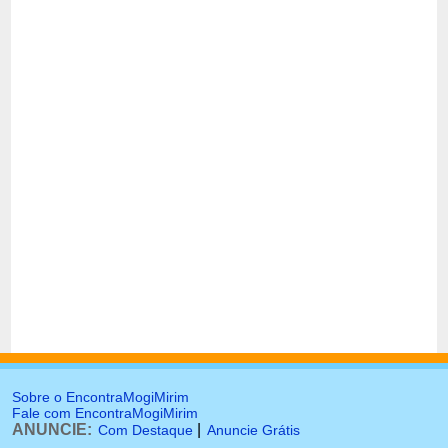
Sobre o EncontraMogiMirim
Fale com EncontraMogiMirim
ANUNCIE:
|
Com Destaque
Anuncie Grátis