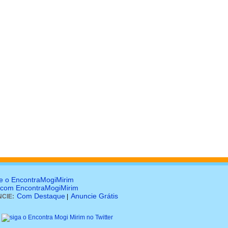
e o EncontraMogiMirim
 com EncontraMogiMirim
Com Destaque
Anuncie Grátis
CIE:
|