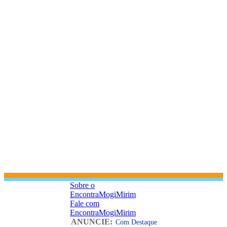
Sobre o
EncontraMogiMirim
Fale com
EncontraMogiMirim
ANUNCIE:
Com Destaque