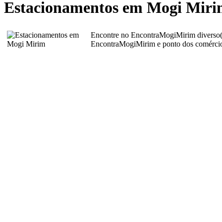
Estacionamentos em Mogi Mir
Encontre no EncontraMogiMirim diverso
EncontraMogiMirim e ponto dos comércios