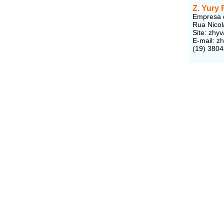
Z. Yury 
Empresa d
Rua Nicol
Site: zhy
E-mail: 
(19) 380