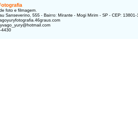
Fotografia
e foto e filmagem.
au Sanseverino, 555 - Bairro: Mirante - Mogi Mirim - SP - CEP: 13801
vagoyuryfotografia.46graus.com
zhyvago_yury@hotmail.com
4-4430