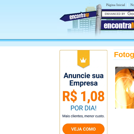
|
Página Inicial
No
encontra
Fotog