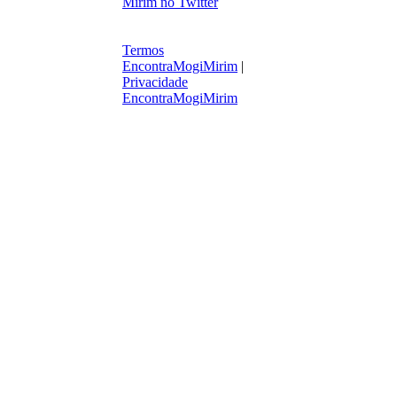
Termos
EncontraMogiMirim
|
Privacidade
EncontraMogiMirim