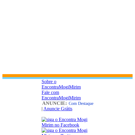
Sobre o
EncontraMogiMirim
Fale com
EncontraMogiMirim
ANUNCIE:
Com Destaque
|
Anuncie Grátis