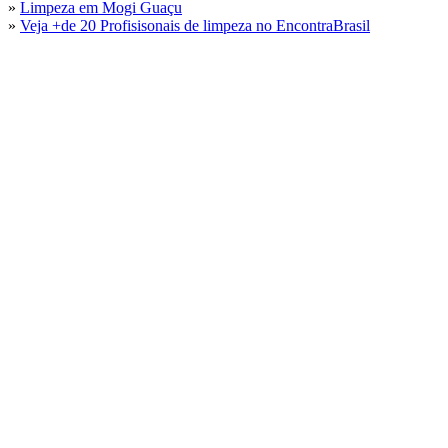
»
Limpeza em Mogi Guaçu
»
Veja +de 20 Profisisonais de limpeza no EncontraBrasil