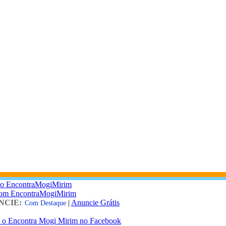
 o EncontraMogiMirim
com EncontraMogiMirim
NCIE:
|
Anuncie Grátis
Com Destaque