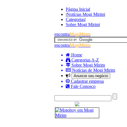
Página Inicial
|
Notícias Mogi Mirim
|
Categorias
|
Sobre Mogi Mirim
|
encontra
MogiMirim
encontra
MogiMirim
Home
Categorias A-Z
Sobre Mogi Mirim
Notícias de Mogi Mirim
Anuncie seu negócio
Cadastrar empresa
Fale Conosco