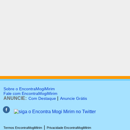
Sobre o EncontraMogiMirim
Fale com EncontraMogiMirim
ANUNCIE:
|
Com Destaque
Anuncie Grátis
|
Termos EncontraMogiMirim
Privacidade EncontraMogiMirim